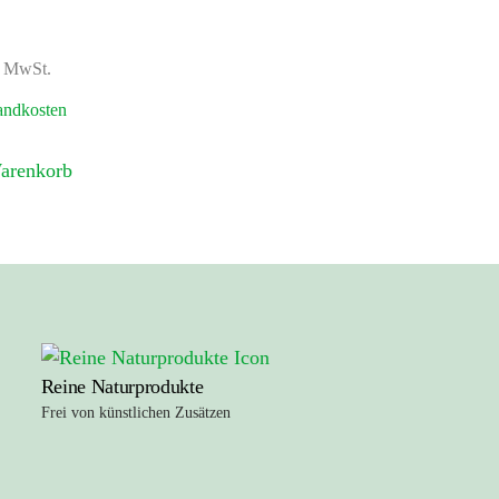
% MwSt.
andkosten
arenkorb
Reine Naturprodukte
Frei von künstlichen Zusätzen