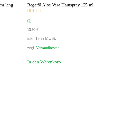
cm lang
Regeröl Aloe Vera Hautspray 125 ml
on 5
Bewertet mit
5.00
von 5
ⓘ
13,90
€
inkl. 19 % MwSt.
zzgl.
Versandkosten
In den Warenkorb