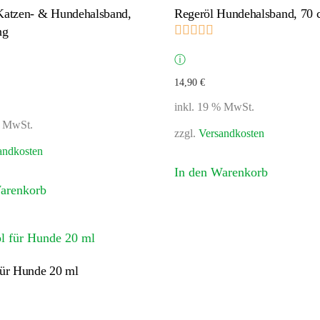
Katzen- & Hundehalsband,
Regeröl Hundehalsband, 70 
Bewertet mit
5.00
v
ng
ewertet mit
5.00
von 5
ⓘ
14,90
€
inkl. 19 % MwSt.
% MwSt.
zzgl.
Versandkosten
andkosten
In den Warenkorb
arenkorb
für Hunde 20 ml
ewertet mit
5.00
von 5