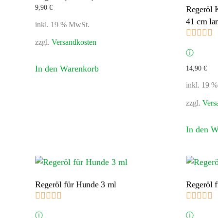
9,90
€
Regeröl 
41 cm la
inkl. 19 % MwSt.
B
zzgl.
Versandkosten
ⓘ
In den Warenkorb
14,90
€
inkl. 19 
zzgl.
Vers
In den W
Regeröl für Hunde 3 ml
Regeröl 
Bewertet mit
5.00
von 5
B
ⓘ
ⓘ