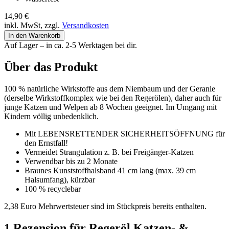
14,90
€
inkl. MwSt, zzgl.
Versandkosten
Regeröl
In den Warenkorb
Katzen-
Auf Lager – in ca. 2-5 Werktagen bei dir.
&
Hundehalsband,
Über das Produkt
41
cm
100 % natürliche Wirkstoffe aus dem Niembaum und der Geranie
lang
(derselbe Wirkstoffkomplex wie bei den Regerölen), daher auch für
Menge
junge Katzen und Welpen ab 8 Wochen geeignet. Im Umgang mit
Kindern völlig unbedenklich.
Mit LEBENSRETTENDER SICHERHEITSÖFFNUNG für
den Ernstfall!
Vermeidet Strangulation z. B. bei Freigänger-Katzen
Verwendbar bis zu 2 Monate
Braunes Kunststoffhalsband 41 cm lang (max. 39 cm
Halsumfang), kürzbar
100 % recyclebar
2,38 Euro Mehrwertsteuer sind im Stückpreis bereits enthalten.
1 Rezension für
Regeröl Katzen- &