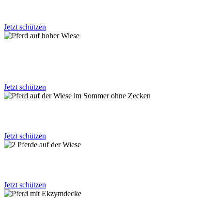
Möchtest Du auch,
dass dein Pferd frei von Kriebelmücken ist?
Jetzt schützen
Möchtest Du auch
ein Pferd, welches nicht gleich austickt, wenn sich
nur eine Fliege nähert?
Jetzt schützen
Möchtest Du dein Pferd
im Sommer auch auf die Graskoppel stellen?
Jetzt schützen
Möchtest Du auch
ein ausgelassenes Pferd im Sommer?
Jetzt schützen
Möchtest Du keine,