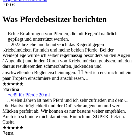
5,00
€
Was Pferdebesitzer berichten
Echte Erfahrungen von Pferden, die mit Regeröl natürlich
gepflegt und unterstützt werden.
Seit 2022 beziehe und benutze ich das Regeröl gegen
Kriebelmücken für mich und meine beiden Pferde. Bei der
Weidepflege wurde ich selber regelmässig besonders an den Augen
( Augenlid) und in den Ohren von Kriebelmücken gebissen, mit den
daraus resultierenden schmerzhaften, juckenden und
anschwellenden Begleiterscheinungen. 😶‍🌫️ Seit ich erst mich mit ein
paar Tropfen einschmiere und anschliessen…
★★★★★
Martina
Regeröl für Pferde 20 ml
Seit vielen Jahren ist mein Pferd und ich sehr zufrieden mit dem Öl.
Die Hautverträglichkeit und der Duft sehr angenehm und wert
Mücken perfekt ab. Wir können es nur bestens weiter empfehlen.
Auch ich schmiere mich damit ein. Einfach nur SUPER. Petzi u.
Casira
★★★★★
Petra