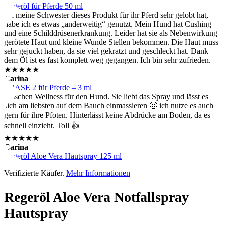
Regeröl für Pferde 50 ml
Da meine Schwester dieses Produkt für ihr Pferd sehr gelobt hat,
habe ich es etwas „anderweitig“ genutzt. Mein Hund hat Cushing
und eine Schilddrüsenerkrankung. Leider hat sie als Nebenwirkung
gerötete Haut und kleine Wunde Stellen bekommen. Die Haut muss
sehr gejuckt haben, da sie viel gekratzt und geschleckt hat. Dank
dem Öl ist es fast komplett weg gegangen. Ich bin sehr zufrieden.
★★★★★
Carina
PHASE 2 für Pferde – 3 ml
Bisschen Wellness für den Hund. Sie liebt das Spray und lässt es
sich am liebsten auf dem Bauch einmassieren 🙂 ich nutze es auch
gern für ihre Pfoten. Hinterlässt keine Abdrücke am Boden, da es
schnell einzieht. Toll 👍
★★★★★
Carina
Regeröl Aloe Vera Hautspray 125 ml
Verifizierte Käufer.
Mehr Informationen
Regeröl Aloe Vera Notfallspray
Hautspray