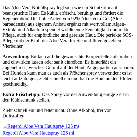
Das Aloe Vera Notfallspray legt sich wie ein Schutzfilm auf
beanspruchte Haut. Es kühlt, erfrischt, beruhigt und fördert die
Regeneration. Der hohe Anteil von 92% Aloe-Vera-Gel (Aloe
barbadensis) aus eigenem Anbau ergänzt mit wertvollem Algen-
Extrakt und Allantoin spendet wohltuende Feuchtigkeit und milde
Pflege, auch für empfindliche und gereizte Haut. Die perfekte SOS-
Pflege mit der Kraft der Aloe Vera für Sie und Ihren geliebten
Vierbeiner.
Anwendung:
Einfach auf die gewünschte Körperstelle aufsprühen
und einwirken lassen oder sanft einreiben. Es hinterläßt ein
angenehmes, weiches Gefühl auf der Haut. Augenpartien aussparen.
Bei Hunden kann man es auch als Pfötchenspray verwenden: es ist
leicht aufzutragen, zieht schnell ein und hält die Haut an den Pfoten
geschmeidig.
Extra Frischetipp:
Das Spray vor der Anwendung einige Zeit in
den Kühlschrank stellen.
Zieht schnell ein und fettet nicht. Ohne Alkohol, frei von
Duftstoffen.
Regeröl Aloe Vera Hautspray 125 ml