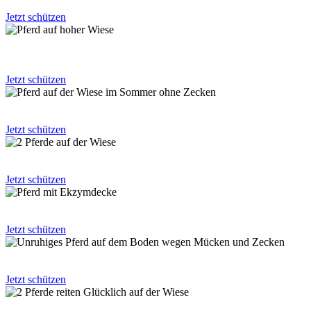
dass dein Pferd frei von Kriebelmücken ist?
Jetzt schützen
Möchtest Du auch
ein Pferd, welches nicht gleich austickt, wenn sich nur eine Fliege
nähert?
Jetzt schützen
Möchtest Du dein Pferd
im Sommer auch auf die Graskoppel stellen?
Jetzt schützen
Möchtest Du auch
ein ausgelassenes Pferd im Sommer?
Jetzt schützen
Möchtest Du keine,
Ekzemerdecke mehr benutzen müssen?
Jetzt schützen
Findest Du auch,
dass Kriebelmücken fies und nervig sind?
Jetzt schützen