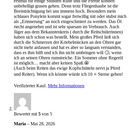
erstmal für einige Stunden Ruhe und die Pferde können
unbehelligt grasen gehen. Denn trotz Fliegenhaube ist die
Beeinträchtigung bei uns immens hoch. Besonders mein
schlaues Ponylein kommt sogar freiwillig mit oder stubst mich
als „Erinnerung“ an noch eingeschmiert zu werden. Das Öl
riecht angenehm und ist sehr sparsam im Verbrauch. Auch
Jäger aus dem Bekanntenkreis ( durch die Reitschülerinnen)
haben sich schon was bestellt. Mein großes Pferd ließ sich
durch die Schmerzen der Kriebelmücken an den Ohren gar
nicht mehr anfassen und hat es aber so langsam verstanden,
dass es ihm hilft und ich ihn nicht umbringen will 🙄, wenn
ich an seinen Ohren rumstreiche. Ein Sommer ohne Regeröl
ist möglich… macht aber keinen Spaß.🤩
(Auch beim Reiten das ewige Kopfschütteln nervt ja Pferd
und Reiter). Wenn ich könnte würde ich 10 ⭐️ Sterne geben!
Verifizierter Kauf.
Mehr Informationen
Bewertet mit
5
von 5
Maria
–
Mai 28, 2026